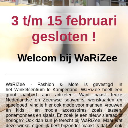
3 t/m 15 februari
gesloten !
Welcom bij WaRiZee
WaRiZee - Fashion & More is gevestigd in
het Winkelcentrum te Kamperland. WaRiZee heeft een
groot aanbod aan artikelen. Want naast leuke
Nederlandse en Zeeuwse souvenirs, wenskaarten en
speelgoed vind je hier ook mode voor mannen, vrouwen
en kids en mooie accessoires zoals tassen,
portemonnees en sjaals. En zoek je een nieuw sieraad of
horloge? Ook dan kun je terecht bij WaRiZee. Maar wat
deze winkel eigenlijk best bijzonder maakt is dat ze ook